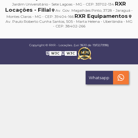
RXR
Jardim Universitário - Sete Lagoas - MG - CEP: 35702-134
Locações - Filial
Av. Gov. Magalhães Pinto, 3728 - Jaraguá -
RXR Equipamentos
Montes Claros - MG - CEP: 39404-166
Av. Paulo Roberto Cunha Santos, 505 - Marta Helena - Uberlândia - MG
- CEP: 38402-266
Copyright © RXR - Locações. (Lei 9610 de 19/02/1998)
W3C
W3C
Whatsapp