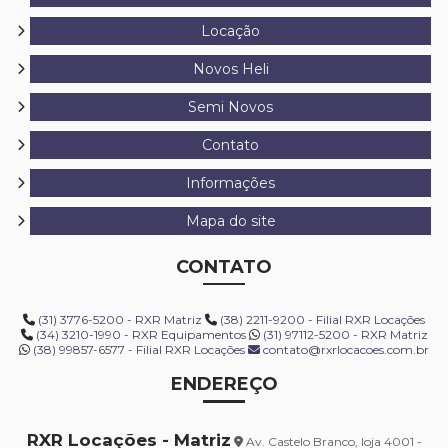
Locação
Novos Heli
Semi Novos
Contato
Informações
Mapa do site
CONTATO
(31) 3776-5200 - RXR Matriz
(38) 2211-9200 - Filial RXR Locações
(34) 3210-1990 - RXR Equipamentos
(31) 97112-5200 - RXR Matriz
(38) 99857-6577 - Filial RXR Locações
contato@rxrlocacoes.com.br
ENDEREÇO
RXR Locações - Matriz
Av. Castelo Branco, loja 4001 -