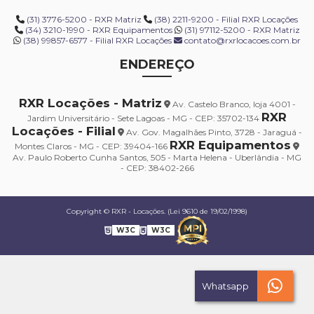
(31) 3776-5200 - RXR Matriz
(38) 2211-9200 - Filial RXR Locações
(34) 3210-1990 - RXR Equipamentos
(31) 97112-5200 - RXR Matriz
(38) 99857-6577 - Filial RXR Locações
contato@rxrlocacoes.com.br
ENDEREÇO
RXR Locações - Matriz
Av. Castelo Branco, loja 4001 -
RXR
Jardim Universitário - Sete Lagoas - MG - CEP: 35702-134
Locações - Filial
Av. Gov. Magalhães Pinto, 3728 - Jaraguá -
RXR Equipamentos
Montes Claros - MG - CEP: 39404-166
Av. Paulo Roberto Cunha Santos, 505 - Marta Helena - Uberlândia - MG
- CEP: 38402-266
Copyright © RXR - Locações. (Lei 9610 de 19/02/1998)
W3C
W3C
Whatsapp