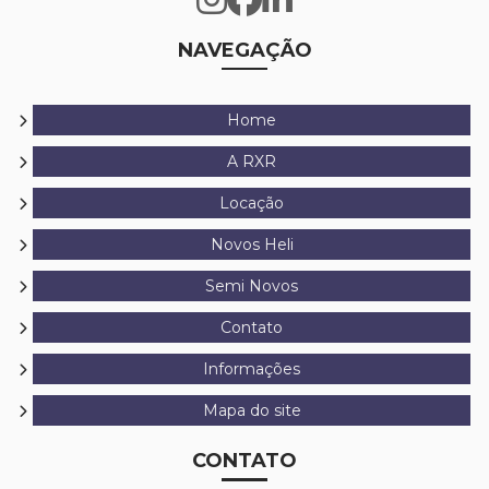
NAVEGAÇÃO
Home
A RXR
Locação
Novos Heli
Semi Novos
Contato
Informações
Mapa do site
CONTATO